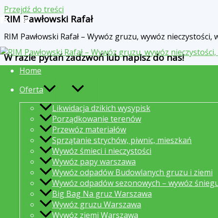
Przejdź do treści
RIM Pawłowski Rafał
RIM Pawłowski Rafał – Wywóz gruzu, wywóz nieczystości
W razie pytań zadzwoń lub napisz do nas!
Home
Oferta
Likwidacja dzikich wysypisk
Porządkowanie terenów
Przewóz materiałów
Sprzątanie strychów, piwnic, mieszkań
Wywóz śmieci i nieczystości
Wywóz papy warszawa
Wywóz odpadów Budowlanych gruzu i ziemi
Wywóz odpadów sezonowych – wywóz śnieg
Big Bag Na gruz Warszawa
Wywóz gruzu Warszawa
Wywóz ziemi Warszawa