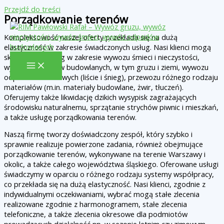
Przejdź do treści
Porządkowanie terenów
Kompleksowość naszej oferty przekłada się na dużą
elastyczność w zakresie świadczonych usług. Nasi klienci mogą
skorzystać z usług w zakresie wywozu śmieci i nieczystości,
wywozu odpadów budowlanych, w tym gruzu i ziemi, wywozu
odpadów sezonowych (liście i śnieg), przewozu różnego rodzaju
materiałów (m.in. materiały budowlane, żwir, tłuczeń).
Oferujemy także likwidację dzikich wysypisk zagrażających
środowisku naturalnemu, sprzątanie strychów piwnic i mieszkań,
a także usługę porządkowania terenów.
Naszą firmę tworzy doświadczony zespół, który szybko i
sprawnie realizuje powierzone zadania, również obejmujące
porządkowanie terenów, wykonywane na terenie Warszawy i
okolic, a także całego województwa śląskiego. Oferowane usługi
świadczymy w oparciu o różnego rodzaju systemy współpracy,
co przekłada się na dużą elastyczność. Nasi klienci, zgodnie z
indywidualnymi oczekiwaniami, wybrać mogą stałe zlecenia
realizowane zgodnie z harmonogramem, stałe zlecenia
telefoniczne, a także zlecenia okresowe dla podmiotów