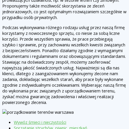
prowadzących działalność np. w sezonie letnim czy zimowym.
Proponujemy także możliwość skorzystania ze zleceń
jednorazowych, co jest optymalnym rozwiązaniem szczególnie w
przypadku osób prywatnych.
Podczas wykonywania różnego rodzaju usług przez naszą firmę
korzystamy z nowoczesnego sprzętu, co niesie za sobą liczne
korzyści. Przede wszystkim sprawia, że prace przebiegają
szybko i sprawnie, przy zachowaniu wszelkich kwestii związanych
z bezpieczeństwem. Ponadto działamy zgodnie z wymaganymi
dokumentami i regulaminami oraz obowiązującymi standardami.
Stawiając na doświadczony zespół, możemy zaoferować
najwyższą jakość świadczonych usług. Najważniejsi są dla nas
klienci, dlatego z zaangażowaniem wykonujemy zlecone nam
zadania, dokładając wszelkich starań, aby prace były wykonane
zgodnie z indywidualnymi oczekiwaniami. Wybierając naszą firmę
do wykonania prac związanych z uporządkowaniem terenu,
zyskać można gwarancję zadowolenia i właściwej realizacji
powierzonego zlecenia.
Wywóz śmieci i nieczystości
Sprzątanie strychów, piwnic, mieszkań