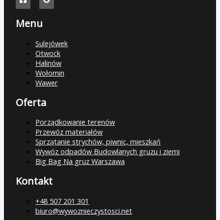
Menu
Sulejówek
Otwock
Halinów
Wołomin
Wawer
Oferta
Porządkowanie terenów
Przewóz materiałów
Sprzątanie strychów, piwnic, mieszkań
Wywóz odpadów Budowlanych gruzu i ziemi
Big Bag Na gruz Warszawa
Kontakt
+48 507 201 301
biuro@wywoznieczystosci.net