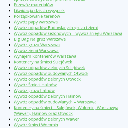
Przewóz materiałów
Likwidacja dzikich wysypisk
Porządkowanie terenów
Wywóz papy warszawa
Wywóz odpadów Budowlanych gruzu i ziemi
Wywóz odpadów sezonowych – wywóz śniegu Warszawa
Big Bag Na gruz Warszawa
Wywóz gruzu Warszawa
Wywóz ziemi Warszawa
Wynajem Kontenerów Warszawa
Kontenery na śmieci Sulejówek
Wywóz odpadów zielonych Sulejówek
Wywóz odpadów budowlanych Otwock
Wywóz odpadów zielonych Otwock
Wywóz Śmieci Halinów
Wywóz gruzu halinów
Wywóz odpadów zielonych Halinów
Wywóz odpadów budowlanych – Warszawa
Kontenery na śmieci – Sulejówek, Wołomin, Warszawya
(Wawer), Halinów oraz Otwock
Wywóz odpadów zielonych Wawer
Wywóz śmieci Wołomin