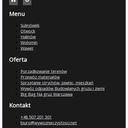
Menu
Sulejówek
Otwock
Halinów
Wołomin
Wawer
Oferta
Porządkowanie terenów
Przewóz materiałów
Sprzątanie strychów, piwnic, mieszkań
Wywóz odpadów Budowlanych gruzu i ziemi
Big Bag Na gruz Warszawa
Kontakt
+48 507 201 301
biuro@wywoznieczystosci.net