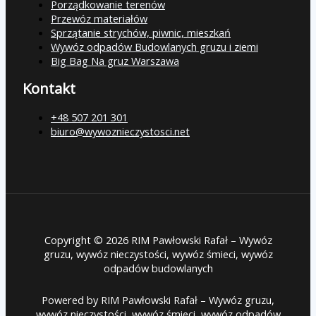
Porządkowanie terenów
Przewóz materiałów
Sprzątanie strychów, piwnic, mieszkań
Wywóz odpadów Budowlanych gruzu i ziemi
Big Bag Na gruz Warszawa
Kontakt
+48 507 201 301
biuro@wywoznieczystosci.net
Copyright © 2026 RIM Pawłowski Rafał – Wywóz
gruzu, wywóz nieczystości, wywóz śmieci, wywóz
odpadów budowlanych
Powered by RIM Pawłowski Rafał – Wywóz gruzu,
wywóz nieczystości, wywóz śmieci, wywóz odpadów