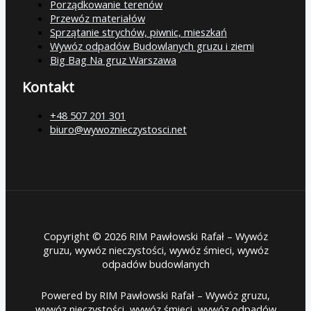
Porządkowanie terenów
Przewóz materiałów
Sprzątanie strychów, piwnic, mieszkań
Wywóz odpadów Budowlanych gruzu i ziemi
Big Bag Na gruz Warszawa
Kontakt
+48 507 201 301
biuro@wywoznieczystosci.net
Copyright © 2026 RIM Pawłowski Rafał – Wywóz
gruzu, wywóz nieczystości, wywóz śmieci, wywóz
odpadów budowlanych
Powered by RIM Pawłowski Rafał – Wywóz gruzu,
wywóz nieczystości, wywóz śmieci, wywóz odpadów