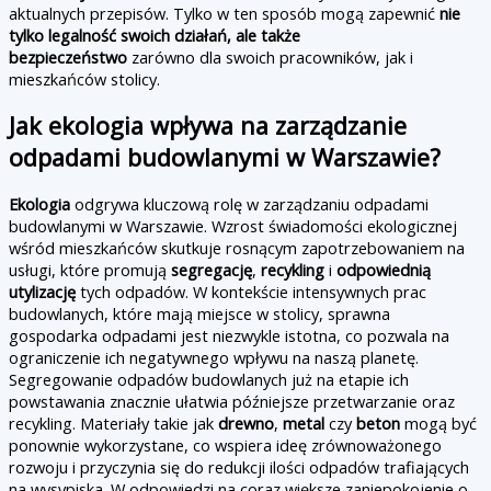
aktualnych przepisów. Tylko w ten sposób mogą zapewnić
nie
tylko legalność swoich działań, ale także
bezpieczeństwo
zarówno dla swoich pracowników, jak i
mieszkańców stolicy.
Jak ekologia wpływa na zarządzanie
odpadami budowlanymi w Warszawie?
Ekologia
odgrywa kluczową rolę w zarządzaniu odpadami
budowlanymi w Warszawie. Wzrost świadomości ekologicznej
wśród mieszkańców skutkuje rosnącym zapotrzebowaniem na
usługi, które promują
segregację
,
recykling
i
odpowiednią
utylizację
tych odpadów. W kontekście intensywnych prac
budowlanych, które mają miejsce w stolicy, sprawna
gospodarka odpadami jest niezwykle istotna, co pozwala na
ograniczenie ich negatywnego wpływu na naszą planetę.
Segregowanie odpadów budowlanych już na etapie ich
powstawania znacznie ułatwia późniejsze przetwarzanie oraz
recykling. Materiały takie jak
drewno
,
metal
czy
beton
mogą być
ponownie wykorzystane, co wspiera ideę zrównoważonego
rozwoju i przyczynia się do redukcji ilości odpadów trafiających
na wysypiska. W odpowiedzi na coraz większe zaniepokojenie o