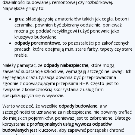
działalności budowlanej, remontowej czy rozbiórkowej.
Największe grupy to:
gruz
, składający się z materiałów takich jak cegła, beton i
ceramika, powinien być zbierany oddzielnie, ponieważ
można go poddać recyklingowi i użyć ponownie jako
kruszywo budowlane,
odpady poremontowe
, to pozostałości po zakończonych
pracach, które obejmują m.in. stare farby, tapety czy stare
meble.
Należy pamiętać, że
odpady niebezpieczne
, które mogą
zawierać substancje szkodliwe, wymagają szczególnej uwagi. Ich
segregacja oraz utylizacja powinna być przeprowadzana
zgodnie z obowiązującymi przepisami BHP. Często jest to
związane z koniecznością skorzystania z usług firm
specjalizujących się w wywozie.
Warto wiedzieć, że wszelkie
odpady budowlane
, a w
szczególności te uznawane za niebezpieczne, nie powinny trafiać
do miejskich pojemników, ponieważ jest to zabronione. Dlatego
korzystanie z
profesjonalnych usług wywozu odpadów
budowlanych
jest kluczowe, aby zapewnić porządek i chronić