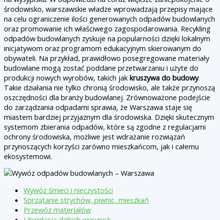
środowisko, warszawskie władze wprowadzają przepisy mające
na celu ograniczenie ilości generowanych odpadów budowlanych
oraz promowanie ich właściwego zagospodarowania. Recykling
odpadów budowlanych zyskuje na popularności dzięki lokalnym
inicjatywom oraz programom edukacyjnym skierowanym do
obywateli. Na przykład, prawidłowo posegregowane materiały
budowlane mogą zostać poddane przetwarzaniu i użyte do
produkcji nowych wyrobów, takich jak
kruszywa do budowy
.
Takie działania nie tylko chronią środowisko, ale także przynoszą
oszczędności dla branży budowlanej. Zrównoważone podejście
do zarządzania odpadami sprawia, że Warszawa staje się
miastem bardziej przyjaznym dla środowiska. Dzięki skutecznym
systemom zbierania odpadów, które są zgodne z regulacjami
ochrony środowiska, możliwe jest wdrażanie rozwiązań
przynoszących korzyści zarówno mieszkańcom, jak i całemu
ekosystemowi.
Wywóz śmieci i nieczystości
Sprzątanie strychów, piwnic, mieszkań
Przewóz materiałów
Likwidacja dzikich wysypisk