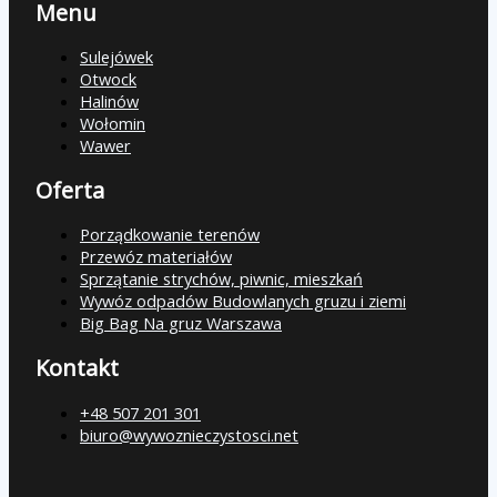
Menu
Sulejówek
Otwock
Halinów
Wołomin
Wawer
Oferta
Porządkowanie terenów
Przewóz materiałów
Sprzątanie strychów, piwnic, mieszkań
Wywóz odpadów Budowlanych gruzu i ziemi
Big Bag Na gruz Warszawa
Kontakt
+48 507 201 301
biuro@wywoznieczystosci.net